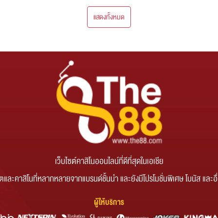
แสดงทั้งหมด
เว็บไซต์คาสิโนออนไลน์ที่ดีที่สุดในเอเชีย
และคาสิโนที่หลากหลายจากแบรนด์ชั้นนำ และยังมีโปรโมชั่นพิเศษ โบนัส และอ
ผู้ให้บริการ