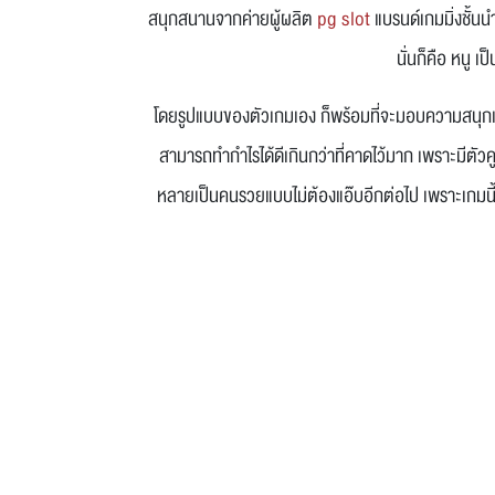
สนุกสนานจากค่ายผู้ผลิต
pg slot
แบรนด์เกมมิ่งชั้นน
นั่นก็คือ หนู เ
โดยรูปแบบของตัวเกมเอง ก็พร้อมที่จะมอบความสนุกเพลิ
สามารถทำกำไรได้ดีเกินกว่าที่คาดไว้มาก เพราะมีตัวคู
หลายเป็นคนรวยแบบไม่ต้องแอ๊บอีกต่อไป เพราะเกมนี้