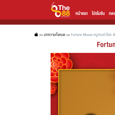
หน้าแรก
โปรโมชัน
ทดล
>>
บทความทั้งหมด
>>
Fortune Mouse หนูทองนำโชค สล
Fortun