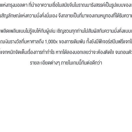
ำแห่งกรุงมอลตา ที่นำเอาความเชื่อในสมัยจีนโบราณมารังสรรค์เป็นรูปแบบของเก
ป็นสัญลักษณ์แห่งความมั่งคั่งนั่นเอง จึงกลายเป็นที่มาของเกมหนูทองที่ได้รับควา
ดเพลินแบบไม่รู้จบให้กับผู้เล่น เชิญชวนทุกท่านไปสัมผัสกับความมั่งคั่งแบบเ
ณเงินรางวัลที่มหาศาลถึง 1,000x ของการเดิมพัน ทั้งยังมีฟีเจอร์สปินฟรีแจกให้แ
แจกหนักจัดเต็มเรื่องการทำกำไร หากได้ลองบอกเลยว่าจะต้องติดใจ จนถอนตัวอ
รายละเอียดต่างๆ ภายในเกมนี้กันต่อดีกว่า