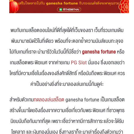
พบกับเกมสล็อตออนไลน์ที่ดีที่สุดได้ที่เว็บของเรา เว็บที่รวมเกมเดิม
พันนานาชนิดไว้ในที่เดียว พร้อมที่จะตอกย้ำความมันส์แบบทะลุจอ
ไปกับเกมที่เราจะนำมารีวิวในวันนี้ที่มีชื่อว่า
ganesha fortune
หรือ
เกมสล็อตพระพิฆเนศ จากค่ายเกม
PG Slot
นั่นเอง ซึ่งบอกเลยว่า
ใครที่มีความเชื่อในเรื่องของสิ่งศักดิ์สิทธิ์ หรือนับถือพระพิฆเนศ ควร
ค่าเป็นอย่างยิ่งที่จะมาลองเล่นเกมนี้กันดูค่ะ
สำหรับตัวเกม
ทดลองเล่นสล็อต
ganesha fortune เป็นเกมสล็อต
สร้างขึ้นมาโดยอิงเรื่องจากความเชื่อเกี่ยวกับพระพิฆเนศ ที่ชาวพุทธ
นิยมนับถือกันมากที่สุด เพราะเชื่อว่าหากมีการสักการะแล้วจะได้รับ
โชคลาภ และเงินทองนั่นเอง ซึ่งทางเราก็จะมาเล่าเรื่องถึงตัวเกมว่า