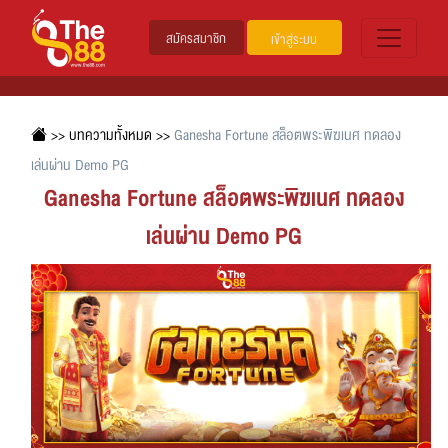
สมัครสมาชิก
เข้าสู่ระบบ
>>
บทความทั้งหมด
>>
Ganesha Fortune สล็อตพระพิฆเนศ ทดลอง
เล่นผ่าน Demo PG
Ganesha Fortune สล็อตพระพิฆเนศ ทดลอง
เล่นผ่าน Demo PG