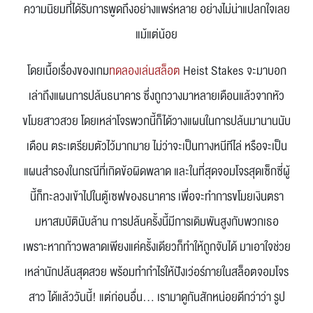
ความนิยมที่ได้รับการพูดถึงอย่างแพร่หลาย อย่างไม่น่าแปลกใจเลย
แม้แต่น้อย
โดยเนื้อเรื่องของเกม
ทดลองเล่นสล็อต
Heist Stakes จะมาบอก
เล่าถึงแผนการปล้นธนาคาร ซึ่งถูกวางมาหลายเดือนแล้วจากหัว
ขโมยสาวสวย โดยเหล่าโจรพวกนี้ก็ได้วางแผนในการปล้นมานานนับ
เดือน ตระเตรียมตัวไว้มากมาย ไม่ว่าจะเป็นทางหนีทีไล่ หรือจะเป็น
แผนสำรองในกรณีที่เกิดข้อผิดพลาด และในที่สุดจอมโจรสุดเซ็กซี่ผู้
นี้ก็ทะลวงเข้าไปในตู้เซฟของธนาคาร เพื่อจะทำการขโมยเงินตรา
มหาสมบัตินับล้าน การปล้นครั้งนี้มีการเดิมพันสูงกับพวกเธอ
เพราะหากก้าวพลาดเพียงแค่ครั้งเดียวก็ทำให้ถูกจับได้ มาเอาใจช่วย
เหล่านักปล้นสุดสวย พร้อมทำกำไรให้ปังเว่อร์ภายในสล็อตจอมโจร
สาว ได้แล้ววันนี้! แต่ก่อนอื่น… เรามาดูกันสักหน่อยดีกว่าว่า รูป