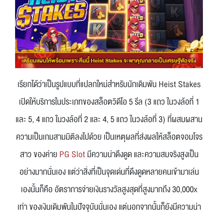
เรียกได้ว่าเป็นรูปแบบที่แปลกใหม่สำหรับนักเดิมพัน Heist Stakes
เปิดให้บริการในประเภทของสล็อตวิดีโอ 5 รีล (3 แถว ในวงล้อที่ 1
และ 5, 4 แถว ในวงล้อที่ 2 และ 4, 5 แถว ในวงล้อที่ 3) ที่ผสมผสาน
ความเป็นเกมสามมิติลงไปด้วย เป็นเหตุผลที่ส่งผลให้สล็อตจอมโจร
สาว ของค่าย
PG Slot
มีความน่าดึงดูด และความสมจริงสูงเป็น
อย่างมากนั่นเอง แต่ว่าสิ่งที่เป็นจุดเด่นที่ดึงดูดหลายคนเข้ามาเล่น
เองนั้นก็คือ อัตราการจ่ายเงินรางวัลสูงสุดที่สูงมากถึง 30,000x
เท่า ของเงินเดิมพันในปัจจุบันนั่นเอง แต่นอกจากนั้นก็ยังมีความน่า