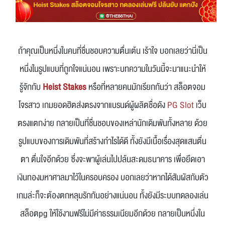
ถ้าคุณเป็นหนึ่งในคนที่ชื่นชอบความตื่นเต้น เร้าใจ บอกเลยว่านี่เป็น
หนึ่งในรูปแบบที่ถูกใจแน่นอน เพราะบทความในวันนี้จะมาแนะนำให้
รู้จักกับ
Heist Stakes
หรือที่หลายคนมักเรียกกันว่า สล็อตจอม
โจรสาว เกมยอดฮิตส่งตรงจากแบรนด์ผู้ผลิตชื่อดัง
PG Slot
เว็บ
ตรงแตกง่าย กลายเป็นที่ชื่นชอบของเหล่านักเดิมพันทั้งหลาย ด้วย
รูปแบบของการเดิมพันที่สร้างกำไรได้ดี ทั้งยังมีเนื้อเรื่องสุดแสนตื่น
ตา ตื่นใจอีกด้วย ซึ่งจะพาผู้เล่นไปปล้นสะดมธนาคาร เพื่อยึดเอา
เงินทองมหาศาลมาไว้ในครอบครอง บอกเลยว่าหากได้สัมผัสกับตัว
เกมล่ะก็จะต้องตกหลุมรักกันอย่างแน่นอน ทั้งยังมีระบบทดลองเล่น
สล็อตpg ให้ใช้งานฟรีไม่มีค่าธรรมเนียมอีกด้วย กลายเป็นหนึ่งใน