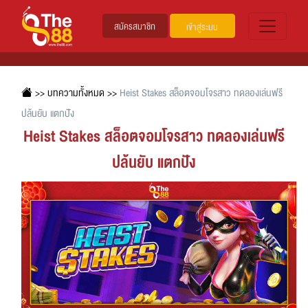
สมัครสมาชิก
เข้าสู่ระบบ
>>
บทความทั้งหมด
>>
Heist Stakes สล็อตจอมโจรสาว ทดลองเล่นฟรี
ปล้นยับ แตกปัง
Heist Stakes สล็อตจอมโจรสาว ทดลองเล่นฟรี
ปล้นยับ แตกปัง