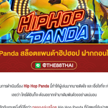
การดำเนินเรื่อง
Hip Hop Panda
นี้ทำให้ผู้เล่นมากมายติดใจ และเชื่อใจที่จะเข
เลยว่า ใครได้ยินก็จะต้องอยากเข้ามาเดิมพันด้วยอย่างแน่นอน
กกับเกมหนึ่งที่มีชื่อว่า
ทดลองเล่นสล็อต
Hip Hop Panda ที่มีสตอรี่อันน่า