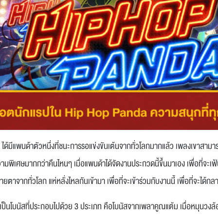
 ได้มีแพนด้าตัวหนึ่งที่ชนะการรอแข่งขันเต้นจากทั่วโลกมากแล้ว เพลงเขาสาม
วามพิเศษมากกว่าคืนไหนๆ เมื่อแพนด้าได้จัดงานประกวดนี้ขึ้นมาเอง เพื่อที่จะเฟ้น
ากทั่วโลก แห่หลั่งไหลกันเข้ามา เพื่อที่จะเข้าร่วมกับงานนี้ เพื่อที่จะได้กลาย
็นโบนัสที่ประกอบไปด้วย 3 ประเภท คือโบนัสจากเพลาคูณแต้ม เมื่อหมุนวงล้อใ