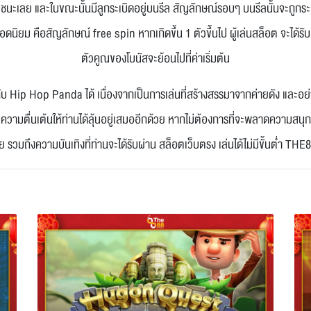
หนชนะเลย และในขณะนั้นมีลูกระเบิดอยู่บนรีล สัญลักษณ์รอบๆ บนรีลนั้นจะถูกระ
ิยม คือสัญลักษณ์ free spin หากเกิดขึ้น 1 ตัวขึ้นไป ผู้เล่นสล็อต จะได้รับ
ตัวคูณของโบนัสจะย้อนไปที่ค่าเริ่มต้น
Hip Hop Panda ได้ เนื่องจากเป็นการเล่นที่สร้างสรรมาจากค่ายดัง และอย่างท
วามตื่นเต้นให้ท่านได้ลุ้นอยู่เสมออีกด้วย หากไม่ต้องการที่จะพลาดความสนุกนี้
 รวมถึงความบันเทิงที่ท่านจะได้รับผ่าน สล็อตเว็บตรง เล่นได้ไม่มีขั้นต่ำ TH