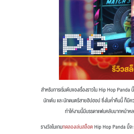
สำหรับการเริ่มต้นของเรื่องราวใน Hip Hop Panda นี้
นักเต้น และนักดนตรีสายฮิปฮอป ซึ่งในค่ำคืนนี้ ก็มีค
ทำให้งานนี้มีบรรดาแฟนคลับมากหน้าหลายตาจ
รางวัลในเกม
ทดลองเล่นสล็อต
Hip Hop Panda นี้จะเป