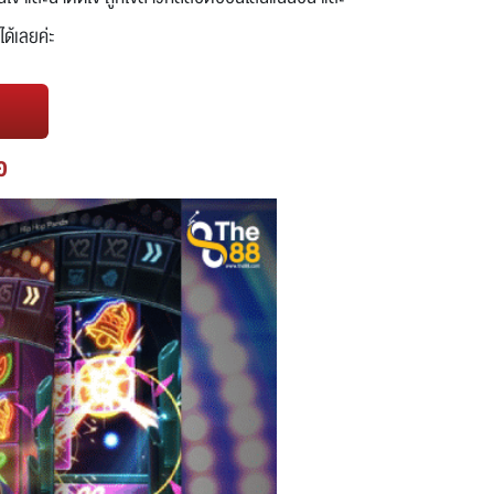
ได้เลยค่ะ
อ