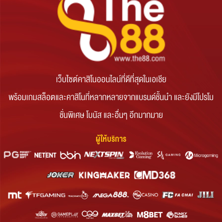
เว็บไซต์คาสิโนออนไลน์ที่ดีที่สุดในเอเชีย
พร้อมเกมสล็อตและคาสิโนที่หลากหลายจากแบรนด์ชั้นนำ และยังมีโปรโม
ชั่นพิเศษ โบนัส และอื่นๆ อีกมากมาย
ผู้ให้บริการ