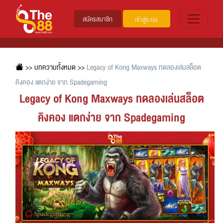
สมัครสมาชิก
เข้าสู่ระบบ
>>
บทความทั้งหมด
>>
Legacy of Kong Maxways ทดลองเล่นสล็อต
คิงคอง แตกง่าย จาก Spadegaming
Legacy of Kong Maxways ทดลองเล่นสล็อต
คิงคอง แตกง่าย จาก Spadegaming