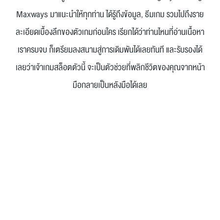
Maxways มาแนะนำให้ทุกท่าน ได้รู้ถึงข้อมูล, ธีมเกม รวมไปถึงราย
ละเอียดเบื้องลึกของตัวเกมก่อนใคร เรียกได้ว่าท่านไหนที่อ่านเนื้อหา
เราครบจบ ก็เตรียมลงสนามสู่การเดิมพันได้เลยทันที และรับรองได้
เลยว่าเจ้าเกมสล็อตตัวนี้ จะเป็นตัวช่วยที่พลิกชีวิตของคุณจากหน้า
มือกลายเป็นหลังมือได้เลย