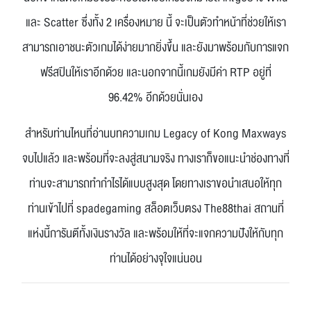
และ Scatter ซึ่งทั้ง 2 เครื่องหมาย นี้ จะเป็นตัวทำหน้าที่ช่วยให้เรา
สามารถเอาชนะตัวเกมได้ง่ายมากยิ่งขึ้น และยังมาพร้อมกับการแจก
ฟรีสปินให้เราอีกด้วย และนอกจากนี้เกมยังมีค่า RTP อยู่ที่
96.42% อีกด้วยนั่นเอง
สำหรับท่านไหนที่อ่านบทความเกม Legacy of Kong Maxways
จบไปแล้ว และพร้อมที่จะลงสู่สนามจริง ทางเราก็ขอแนะนำช่องทางที่
ท่านจะสามารถทำกำไรได้แบบสูงสุด โดยทางเราขอนำเสนอให้ทุก
ท่านเข้าไปที่ spadegaming สล็อตเว็บตรง The88thai สถานที่
แห่งนี้การันตีทั้งเงินรางวัล และพร้อมให้ที่จะแจกความปังให้กับทุก
ท่านได้อย่างจุใจแน่นอน