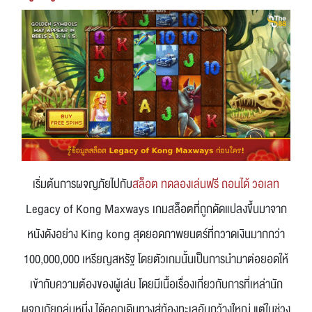
เริ่มต้นการผจญภัยไปกับ
สล็อต ทดลองเล่นฟรี ถอนได้ วอเลท
Legacy of Kong Maxways เกมสล็อตที่ถูกดัดแปลงขึ้นมาจาก
หนังดังอย่าง King kong สุดยอดภาพยนตร์ที่กวาดเงินมากกว่า
100,000,000 เหรียญสหรัฐ โดยตัวเกมนั้นเป็นการนำมาต่อยอดให้
เข้ากับความต้องของผู้เล่น โดยมีเนื้อเรื่องเกี่ยวกับการที่เหล่านัก
ผจญภัยกลุ่มหนึ่ง ได้ออกเดินทางสู่ท้องทะเลอันกว้างใหญ่ แต่ในช่วง