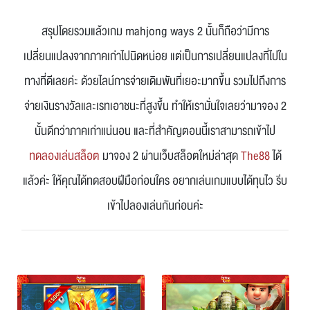
สรุปโดยรวมแล้วเกม mahjong ways 2 นั้นก็ถือว่ามีการ
เปลี่ยนแปลงจากภาคเก่าไปนิดหน่อย แต่เป็นการเปลี่ยนแปลงที่ไปใน
ทางที่ดีเลยค่ะ ด้วยไลน์การจ่ายเดิมพันที่เยอะมากขึ้น รวมไปถึงการ
จ่ายเงินรางวัลและเรทเอาชนะที่สูงขึ้น ทำให้เรามั่นใจเลยว่ามาจอง 2
นั้นดีกว่าภาคเก่าแน่นอน และที่สำคัญตอนนี้เราสามารถเข้าไป
ทดลองเล่นสล็อต
มาจอง 2 ผ่านเว็บสล็อตใหม่ล่าสุด
The88
ได้
แล้วค่ะ ให้คุณได้ทดสอบฝีมือก่อนใคร อยากเล่นเกมแบบได้ทุนไว รีบ
เข้าไปลองเล่นกันก่อนค่ะ