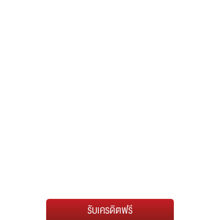
รับเครดิตฟรี