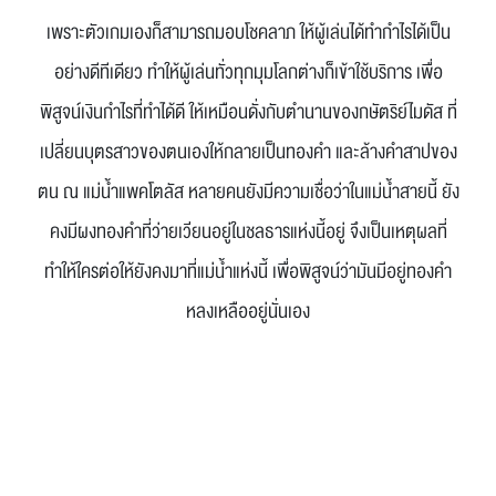
เพราะตัวเกมเองก็สามารถมอบโชคลาภ ให้ผู้เล่นได้ทำกำไรได้เป็น
อย่างดีทีเดียว ทำให้ผู้เล่นทั่วทุกมุมโลกต่างก็เข้าใช้บริการ เพื่อ
พิสูจน์เงินกำไรที่ทำได้ดี ให้เหมือนดั่งกับตำนานของกษัตริย์ไมดัส ที่
เปลี่ยนบุตรสาวของตนเองให้กลายเป็นทองคำ และล้างคำสาปของ
ตน ณ แม่น้ำแพคโตลัส หลายคนยังมีความเชื่อว่าในแม่น้ำสายนี้ ยัง
คงมีผงทองคำที่ว่ายเวียนอยู่ในชลธารแห่งนี้อยู่ จึงเป็นเหตุผลที่
ทำให้ใครต่อให้ยังคงมาที่แม่น้ำแห่งนี้ เพื่อพิสูจน์ว่ามันมีอยู่ทองคำ
หลงเหลืออยู่นั่นเอง