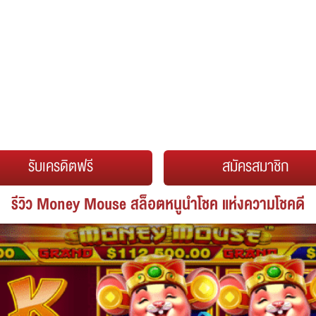
รับเครดิตฟรี
สมัครสมาชิก
รีวิว Money Mouse สล็อตหนูนำโชค แห่งความโชคดี