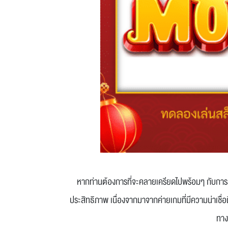
หากท่านต้องการที่จะคลายเครียดไปพร้อมๆ กับกา
ประสิทธิภาพ เนื่องจากมาจากค่ายเกมที่มีความน่าเชื่อถือ
ทางท