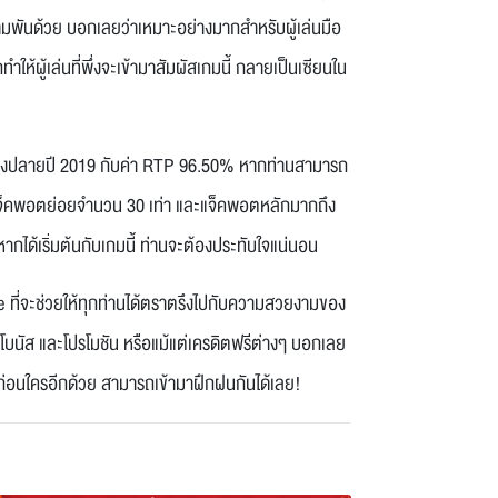
ดิมพันด้วย บอกเลยว่าเหมาะอย่างมากสำหรับผู้เล่นมือ
ให้ผู้เล่นที่พึ่งจะเข้ามาสัมผัสเกมนี้ กลายเป็นเซียนใน
ช่วงปลายปี 2019 กับค่า RTP 96.50% หากท่านสามารถ
้มีแจ็คพอตย่อยจำนวน 30 เท่า และแจ็คพอตหลักมากถึง
ากได้เริ่มต้นกับเกมนี้ ท่านจะต้องประทับใจแน่นอน
e ที่จะช่วยให้ทุกท่านได้ตราตรึงไปกับความสวยงามของ
้งโบนัส และโปรโมชัน หรือแม้แต่เครดิตฟรีต่างๆ บอกเลย
พันก่อนใครอีกด้วย สามารถเข้ามาฝึกฝนกันได้เลย!