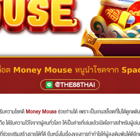
รรับความโชคดี
Money Mouse
ช่วยท่านได้ เพราะเป็นเกมสล็อตที่ไม่ได้ดูกดดั
 ได้รับความไว้ใจจากผู้คนทั่วโลก ให้เป็นค่ายที่เล่นแล้วเปิดโอกาสสำหรับผู้เล่น 
ี่ช่วยเสริมสร้างรายได้ที่ดี ยืนหนึ่งในเรื่องของการทำกำไรให้ผู้ลงเดิมพันได้ดีอี