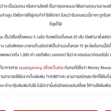
น ไม่ว่าจะเป็นเงินทอง หรือความโชคดี เป็นการออกแบบมาได้อย่างสวยงามน่าลงเ
้างสูง เปิดโอกาสให้ผู้เล่นทำกำไรได้ง่ายๆ ไม่แน่ว่าธีมเกมแนวนี้อาจจะถูกโฉลกทำ
ที่สุดก็ได้
นวิดีโอสล็อตแบบ 5 วงล้อ กับเพย์ไลน์ทั้งหมด 25 เส้น เปิดตัวมาตั้งแต่
ตาราง วงล้อพิเศษจะมาแทนที่วงล้อปกติเป็นจำนวนทั้งหมด 15 จุด โดยในเกมนี
คพอตมากถึง 1,000 เท่า เลยทีเดียว บอกเลยว่าไม่ว่าจะเคยเล่นมาก่อนหรือไม่ ห
ที่มาจากค่าย
spadegaming สล็อตเว็บตรง
กับเกมที่มีชื่อว่า Money Mous
ที่ท่านสามารถได้รับจากเว็บเดิมพัน THE88THAI ผ่านการสมัครสมาชิกที่ได้รับทั
ละเข้ามาลุ้นเดิมพันกันได้ ยิ่งไปกว่านั้นยังมีทดลองเล่นสล็อต ให้ท่านได้เดิม