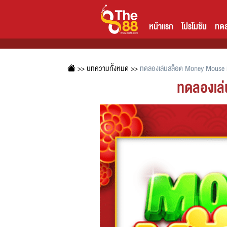
หน้าแรก
โปรโมชัน
ทดล
>>
บทความทั้งหมด
>>
ทดลองเล่นสล็อต Money Mouse 
ทดลองเล