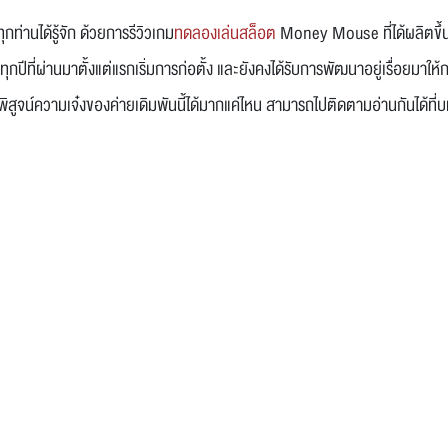
กท่านได้รู้จัก ด้วยการรีวิวเกม
ทดลองเล่นสล็อต
Money Mouse ที่ได้ผลิตขึ
่ผ่านมาตั้งแต่แรกเริ่มการก่อตั้ง และยังคงได้รับการพัฒนาอยู่เรื่อยมาให้กลาย
้จะพิสูจน์ความเจ๋งของค่ายเดิมพันนี้ได้มากแค่ไหน สามารถไปติดตามอ่านกันได้ที่