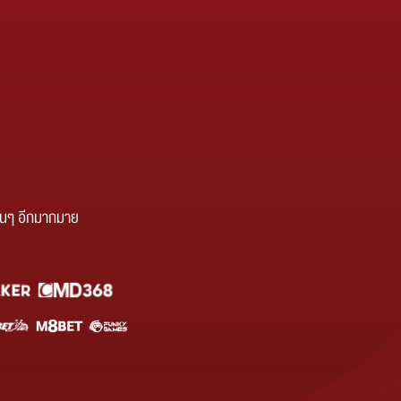
ื่นๆ อีกมากมาย