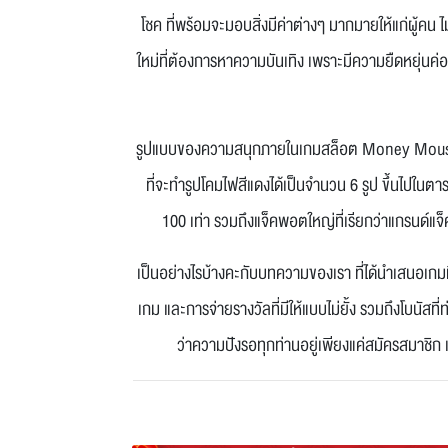
โชค ที่พร้อมจะมอบสิ่งมีค่าต่างๆ มากมายให้แก่ผู้ค
ใหม่ที่ต้องการหาความบันเทิง เพราะมีความยืดหยุ่นค่อนข
รูปแบบของความสนุกภายในเกมสล็อต Money Mouse เป็
ที่จะทำรูปโคมไฟสีแดงได้เป็นจำนวน 6 รูป ขึ้นไปใน
100 เท่า รวมถึงแจ็คพอตใหญ่ที่เรียกว่าแกรนด์แจ็
เป็นอย่างไรบ้างคะกับบทความของเรา ที่ได้นำเสนอเกม
เกม และการจ่ายรางวัลที่มีให้แบบไม่ยั้ง รวมถึงโบนัส
ว่าความปังรอทุกท่านอยู่เพียงแค่สมัครสมาชิก แ