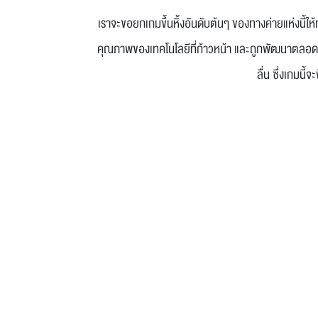
เราจะขอยกเกมขึ้นหิ้งอันดับต้นๆ ของทางค่ายแห่งนี้ให้ทุ
คุณภาพของเทคโนโลยีที่ก้าวหน้า และถูกพัฒนาตลอดทุกปีที
ลื่น ซึ่งเกมนี