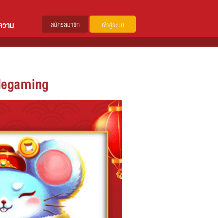
ความ
สมัครสมาชิก
เข้าสู่ระบบ
degaming