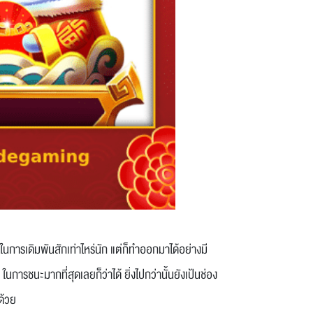
นในการเดิมพันสักเท่าไหร่นัก แต่ก็ทำออกมาได้อย่างมี
ในการชนะมากที่สุดเลยก็ว่าได้ ยิ่งไปกว่านั้นยังเป้นช่อง
กด้วย