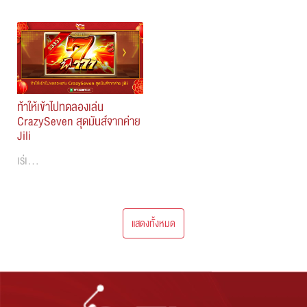
ท้าให้เข้าไปทดลองเล่น
CrazySeven สุดมันส์จากค่าย
Jili
เร่เ…
แสดงทั้งหมด