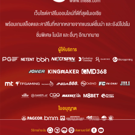
เว็บไซต์คาสิโนออนไลน์ที่ดีที่สุดในเอเชีย
พร้อมเกมสล็อตและคาสิโนที่หลากหลายจากแบรนด์ชั้นนำ และยังมีโปรโม
ชั่นพิเศษ โบนัส และอื่นๆ อีกมากมาย
ผู้ให้บริการ
ใบอนุญาต
วิธีการชำระเงิน
ติดตามเราได้ที่