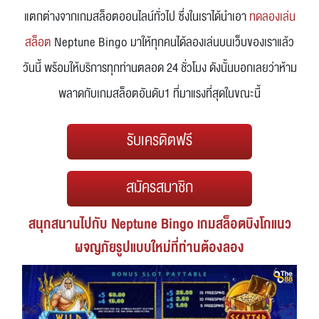
แตกต่างจากเกมสล็อตออนไลน์ทั่วไป ซึ่งในเราได้นำเอา
ทดลองเล่น
สล็อต
Neptune Bingo มาให้ทุกคนได้ลองเล่นบนเว็บของเราแล้ว
วันนี้ พร้อมให้บริการทุกท่านตลอด 24 ชั่วโมง ดังนั้นบอกเลยว่าห้าม
พลาดกับเกมสล็อตอันดับ1 ที่มาแรงที่สุดในขณะนี้
รับเครดิตฟรี
สมัครสมาชิก
สนุกสนานไปกับ Neptune Bingo เกมสล็อตบิงโกแนว
ผจญภัยรูปแบบใหม่ที่ท่านต้องลอง