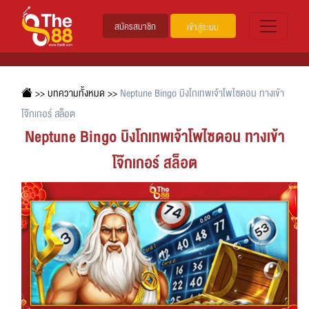
สมัครสมาชิก
เข้าสู่ระบบ
>>
บทความทั้งหมด
>>
Neptune Bingo บิงโกเทพเจ้าโพไซดอน ทางเข้า
โจ๊กเกอร์ สล็อต
Neptune Bingo บิงโกเทพเจ้าโพไซดอน ทางเข้า
โจ๊กเกอร์ สล็อต