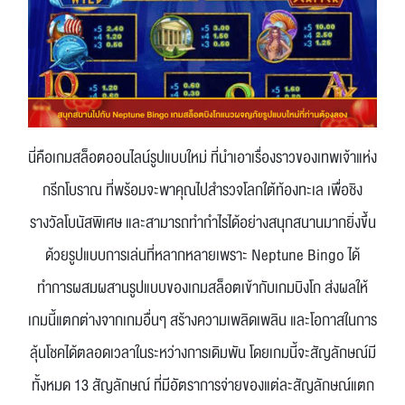
นี่คือเกมสล็อตออนไลน์รูปแบบใหม่ ที่นำเอาเรื่องราวของเทพเจ้าแห่ง
กรีกโบราณ ที่พร้อมจะพาคุณไปสำรวจโลกใต้ท้องทะเล เพื่อชิง
รางวัลโบนัสพิเศษ และสามารถทำกำไรได้อย่างสนุกสนานมากยิ่งขึ้น
ด้วยรูปแบบการเล่นที่หลากหลายเพราะ Neptune Bingo ได้
ทำการผสมผสานรูปแบบของเกมสล็อตเข้ากับเกมบิงโก ส่งผลให้
เกมนี้แตกต่างจากเกมอื่นๆ สร้างความเพลิดเพลิน และโอกาสในการ
ลุ้นโชคได้ตลอดเวลาในระหว่างการเดิมพัน โดยเกมนี้จะสัญลักษณ์มี
ทั้งหมด 13 สัญลักษณ์ ที่มีอัตราการจ่ายของแต่ละสัญลักษณ์แตก