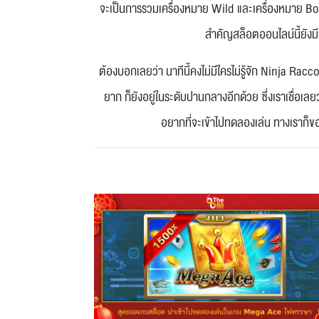
จะเป็นการรวมเครื่องหมาย Wild และเครื่องหมาย Bonus 
สำคัญสล็อตออนไลน์นี้ยังมี
ต้องบอกเลยว่า นาทีนี้คงไม่มีใครไม่รู้จัก Ninja Racc
ยาก ก็ยังอยู่ในระดับปานกลางอีกด้วย ซึ่งเราเชื่อเลยว
อยากที่จะเข้าไปทดลองเล่น ทางเราก็ขอ