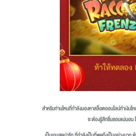
สำหรับท่านไหนที่กำลังมองหาสล็อตออนไลน์ทำเงินใหม่ๆ
จะต้องรู้สึกชื่นชอบแน่นอน โ
เป็นเกมสุดน่ารัก ที่กำลังเป็นที่พูดถึงเป็นอย่างมาก ด