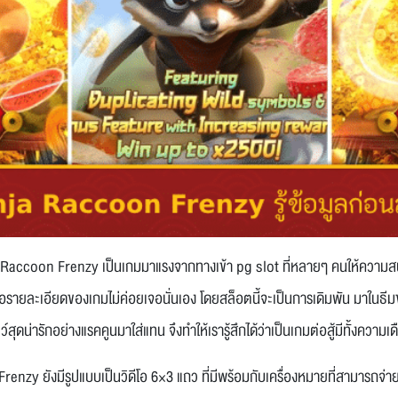
Raccoon Frenzy เป็นเกมมาแรงจากทางเข้า pg slot ที่หลายๆ คนให้ความสนใ
รือรายละเอียดของเกมไม่ค่อยเจอนั่นเอง โดยสล็อตนี้จะเป็นการเดิมพัน มาในธ
สุดน่ารักอย่างแรคคูนมาใส่แทน จึงทำให้เรารู้สึกได้ว่าเป็นเกมต่อสู้มีทั้งความเ
nzy ยังมีรูปแบบเป็นวิดีโอ 6×3 แถว ที่มีพร้อมกับเครื่องหมายที่สามารถจ่าย