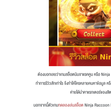
ต้องบอกเลยว่าเกมสล็อตนินจาแรคคูน หรือ Ninja 
ทำการรีวิวสักเท่าไร จึงทำให้ใครหลายคนหาข้อมูล ห
ค่ายได้นำคาแรกเตอร์ของสัตว์
นอกจากนี้ตัวเกม
ทดลองเล่นสล็อต
Ninja Raccoon Fre