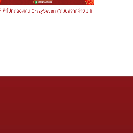
ให้เข้าไปทดลองเล่น CrazySeven สุดมันส์จากค่าย Jili
เ…