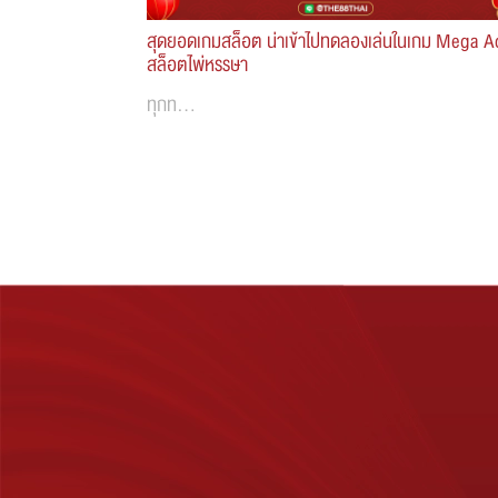
สุดยอดเกมสล็อต น่าเข้าไปทดลองเล่นในเกม Mega A
สล็อตไพ่หรรษา
ทุกท…