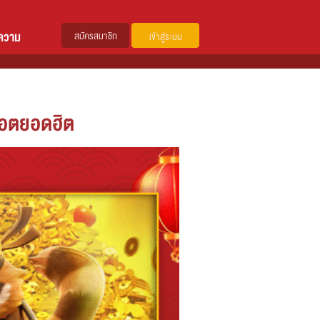
ความ
สมัครสมาชิก
เข้าสู่ระบบ
ล็อตยอดฮิต