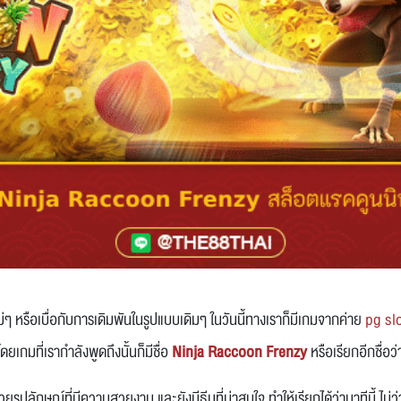
 หรือเบื่อกับการเดิมพันในรูปแบบเดิมๆ ในวันนี้ทางเราก็มีเกมจากค่าย
pg slo
ดยเกมที่เรากำลังพูดถึงนั้นก็มีชื่อ
Ninja Raccoon Frenzy
หรือเรียกอีกชื่อว
้วยรูปลักษณ์ที่มีความสวยงาม และยังมีธีมที่น่าสนใจ ทำให้เรียกได้ว่านาทีนี้ ไม่