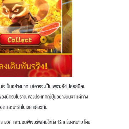
จเป็นอย่างมาก แต่อาจจะเป็นเพราะยังไม่ค่อยมีคน
ีมของนักรบโบราณของประเทศญี่ปุ่นอย่างนินจา แต่ทาง
ดือด และน่ารักในเวลาเดียวกัน
รางวัล และมอบฟีเจอร์พิเศษให้ถึง 12 เครื่องหมาย โดย