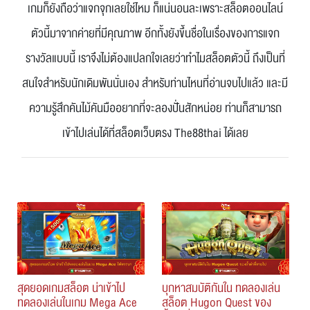
เกมก็ยังถือว่าแจกจุกเลยใช่ไหม ก็แน่นอนละเพราะสล็อตออนไลน์
ตัวนี้มาจากค่ายที่มีคุณภาพ อีกทั้งยังขึ้นชื่อในเรื่องของการแจก
รางวัลแบบนี้ เราจึงไม่ต้องแปลกใจเลยว่าทำไมสล็อตตัวนี้ ถึงเป็นที่
สนใจสำหรับนักเดิมพันนั่นเอง สำหรับท่านไหนที่อ่านจบไปแล้ว และมี
ความรู้สึกคันไม้คันมืออยากที่จะลองปั่นสักหน่อย ท่านก็สามารถ
เข้าไปเล่นได้ที่สล็อตเว็บตรง The88thai ได้เลย
สุดยอดเกมสล็อต น่าเข้าไป
บุกหาสมบัติกันใน ทดลองเล่น
ทดลองเล่นในเกม Mega Ace
สล็อต Hugon Quest ของ