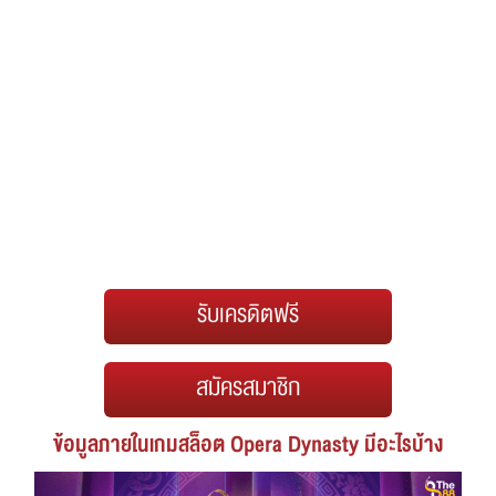
รับเครดิตฟรี
สมัครสมาชิก
ข้อมูลภายในเกมสล็อต Opera Dynasty มีอะไรบ้าง