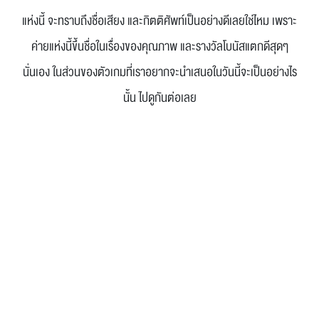
แห่งนี้ จะทราบถึงชื่อเสียง และกิตติศัพท์เป็นอย่างดีเลยใช่ไหม เพราะ
ค่ายแห่งนี้ขึ้นชื่อในเรื่องของคุณภาพ และรางวัลโบนัสแตกดีสุดๆ
นั่นเอง ในส่วนของตัวเกมที่เราอยากจะนำเสนอในวันนี้จะเป็นอย่างไร
นั้น ไปดูกันต่อเลย