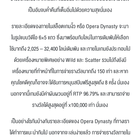
เป็นอันจบค่ำคืนที่เต็มอิ่มไปด้วยความสุขนั่นเอง
รายละเอียดของภายในสล็อตเกมงิ้ว หรือ Opera Dynasty จะมา
ในรูปแบบวิดีโอ 6×5 แถว ซึ่งมาพร้อมกับไลน์ในการเดิมพันให้เลือก
ใช้มากถึง 2,025 – 32,400 ไลน์เดิมพัน และภายในเกมยังประกอบไป
ด้วยเครื่องหมายพิเศษอย่าง Wild และ Scatter รวมไปถึงยังมี
เครื่องหมายที่ทำหน้าที่ในการจ่ายรางวัลมากถึง 150 เท่า และหาก
คุณโชคดีคุณก็อาจจะได้รับการหมุนสปินฟรีสูงสุดถึง 8 ครั้ง นั่นเอง
นอกจากนี้เกมยังมีค่าผันผวนอยู่ที่ RTP 96.79% และสามารถจ่าย
รางวัลได้สูงสุดอยู่ที่ x100,000 เท่า นั่นเอง
เป็นอย่างไรกันบ้างกับรายละเอียดของ Opera Dynasty ที่ทางเรา
ได้ทำการแนะนำกันไป นอกจากจะเล่นง่ายแล้ว การจ่ายรางวัลภายใน