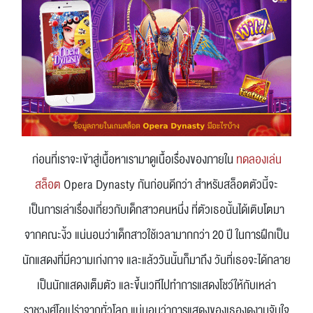
ก่อนที่เราจะเข้าสู่เนื้อหาเรามาดูเนื้อเรื่องของภายใน
ทดลองเล่น
สล็อต
Opera Dynasty กันก่อนดีกว่า สำหรับสล็อตตัวนี้จะ
เป็นการเล่าเรื่องเกี่ยวกับเด็กสาวคนหนึ่ง ที่ตัวเธอนั้นได้เติบโตมา
จากคณะงิ้ว แน่นอนว่าเด็กสาวใช้เวลามากกว่า 20 ปี ในการฝึกเป็น
นักแสดงที่มีความเก่งกาจ และแล้ววันนั้นก็มาถึง วันที่เธอจะได้กลาย
เป็นนักแสดงเต็มตัว และขึ้นเวทีไปทำการแสดงโชว์ให้กับเหล่า
ราชวงศ์โอเปร่าจากทั่วโลก แน่นอนว่าการแสดงของเธองดงามจับใจ