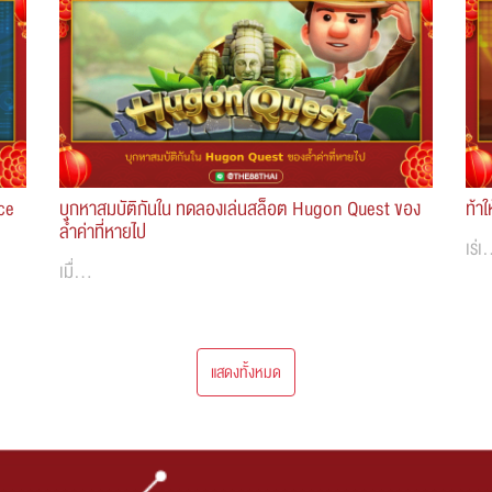
ce
บุกหาสมบัติกันใน ทดลองเล่นสล็อต Hugon Quest ของ
ท้า
ล้ำค่าที่หายไป
เร่
เมื่…
แสดงทั้งหมด