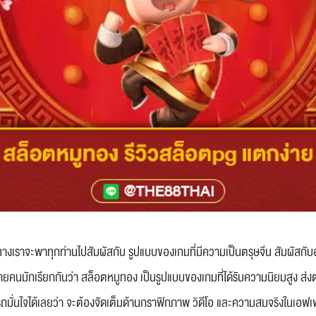
งเราจะพาทุกท่านไปสัมผัสกับ รูปแบบของเกมที่มีความเป็นตรุษจีน สัมผัสกับ
ายคนมักเรียกกันว่า สล็อตหมูทอง เป็นรูปแบบของเกมที่ได้รับความนิยมสูง ส่ง
ถมั่นใจได้เลยว่า จะต้องจัดเต็มด้านกราฟิกภาพ วิดีโอ และความสมจริงในเอ