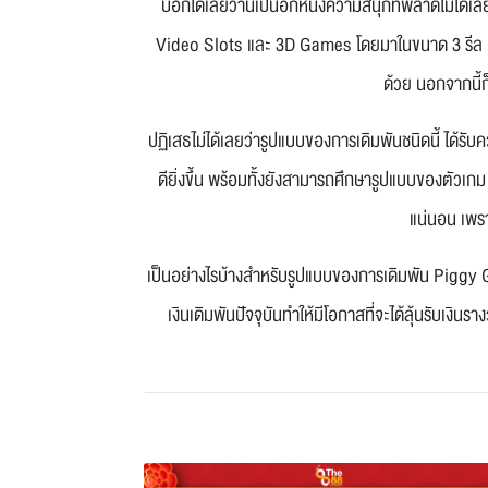
บอกได้เลยว่านี่เป็นอีกหนึ่งความสนุกที่พลาดไม่ได้
Video Slots และ 3D Games โดยมาในขนาด 3 รีล 1 แถ
ด้วย นอกจากนี้ก
ปฏิเสธไม่ได้เลยว่ารูปแบบของการเดิมพันชนิดนี้ ได้รั
ดียิ่งขึ้น พร้อมทั้งยังสามารถศึกษารูปแบบของตัวเกม
แน่นอน เพรา
เป็นอย่างไรบ้างสำหรับรูปแบบของการเดิมพัน Piggy Gol
เงินเดิมพันปัจจุบันทำให้มีโอกาสที่จะได้ลุ้นรับเงิ