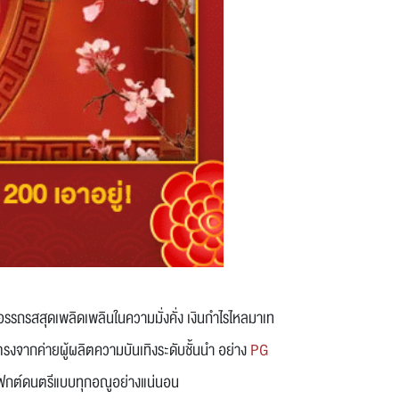
อรรถรสสุดเพลิดเพลินในความมั่งคั่ง เงินกำไรไหลมาเท
ตรงจากค่ายผู้ผลิตความบันเทิงระดับชั้นนำ อย่าง
PG
ฟเฟกต์ดนตรีแบบทุกอณูอย่างแน่นอน