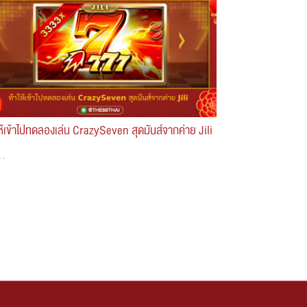
ให้เข้าไปทดลองเล่น CrazySeven สุดมันส์จากค่าย Jili
เ…