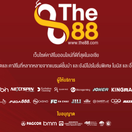
เว็บไซต์คาสิโนออนไลน์ที่ดีที่สุดในเอเชีย
และคาสิโนที่หลากหลายจากแบรนด์ชั้นนำ และยังมีโปรโมชั่นพิเศษ โบนัส และอ
ผู้ให้บริการ
ใบอนุญาต