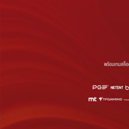
พร้อมเกมสล็อต