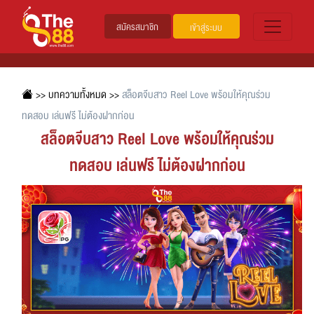
สมัครสมาชิก
เข้าสู่ระบบ
>>
บทความทั้งหมด
>>
สล็อตจีบสาว Reel Love พร้อมให้คุณร่วม
ทดสอบ เล่นฟรี ไม่ต้องฝากก่อน
สล็อตจีบสาว Reel Love พร้อมให้คุณร่วม
ทดสอบ เล่นฟรี ไม่ต้องฝากก่อน