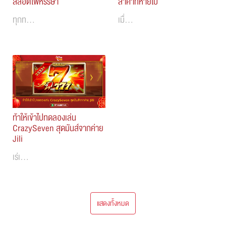
สล็อตไพ่หรรษา
ล้ำค่าที่หายไป
ทุกท…
เมื่…
ท้าให้เข้าไปทดลองเล่น
CrazySeven สุดมันส์จากค่าย
Jili
เร่เ…
แสดงทั้งหมด