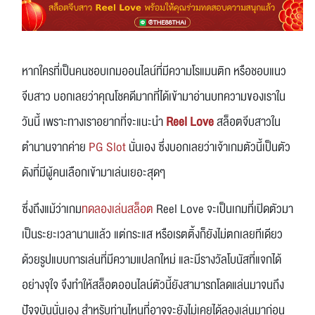
หากใครที่เป็นคนชอบเกมออนไลน์ที่มีความโรแมนติก หรือชอบแนว
จีบสาว บอกเลยว่าคุณโชคดีมากที่ได้เข้ามาอ่านบทความของเราใน
วันนี้ เพราะทางเราอยากที่จะแนะนำ
Reel Love
สล็อตจีบสาวใน
ตำนานจากค่าย
PG Slot
นั่นเอง ซึ่งบอกเลยว่าเจ้าเกมตัวนี้เป็นตัว
ดังที่มีผู้คนเลือกเข้ามาเล่นเยอะสุดๆ
ซึ่งถึงแม้ว่าเกม
ทดลองเล่นสล็อต
Reel Love
จะเป็นเกมที่เปิดตัวมา
เป็นระยะเวลานานแล้ว แต่กระแส หรือเรตติ้งก็ยังไม่ตกเลยทีเดียว
ด้วยรูปแบบการเล่นที่มีความแปลกใหม่ และมีรางวัลโบนัสที่แจกได้
อย่างจุใจ จึงทำให้สล็อตออนไลน์ตัวนี้ยังสามารถโลดแล่นมาจนถึง
ปัจจุบันนั่นเอง สำหรับท่านไหนที่อาจจะยังไม่เคยได้ลองเล่นมาก่อน