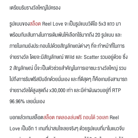
เตรียมรับรางวัลใหญ่ไปครอง
รูปแบบของ
สล็อต
Reel Love
จะเป็นรูปแบบวิดีโอ 5
x
3 แถว มา
พร้อมกับเส้นทางในการเดิมพันให้เลือกใช้มากถึง 20 รูปแบบ และ
ภายในเกมยังประกอบไปด้วยสัญลักษณ์ต่างๆ ที่จะทำหน้าที่ในการ
จ่ายรางวัล โดยจะมีสัญลักษณ์
Wild
และ
Scatter
รวมอยู่ด้วย ซึ่ง
2 สัญลักษณ์ นี้จะเป็นตัวช่วยสำคัญในการเอาชนะรางวัลใหญ่ รวม
ไปถึงการรับฟรีสปินอีกด้วยนั่นเอง และที่ดีสุดๆ ก็คือเกมยังสามารถ
จ่ายรางวัลได้สูงสุดถึง
x
30,000 เท่า และมีค่าผันผวนอยู่ที่
RTP
96.96% เลยนั่นเอง
บอกแล้วเกมสล็อต
สล็อต ทดลองเล่นฟรี ถอนได้ วอเลท
Reel
Love
เป็นอีก 1 เกมที่น่าสนใจเลยจริงๆ ด้วยรูปแบบที่มาในแนวจีบ