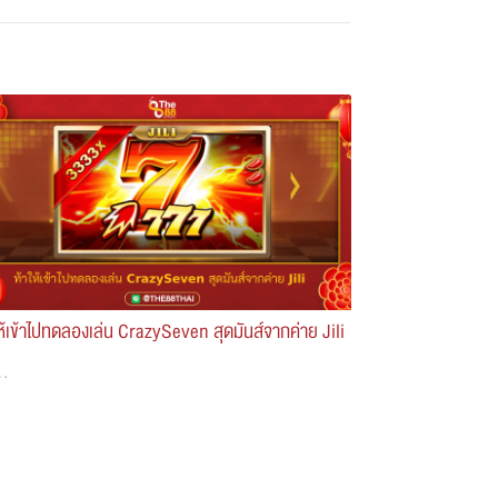
ให้เข้าไปทดลองเล่น CrazySeven สุดมันส์จากค่าย Jili
เ…