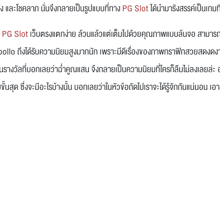
คั่ง และโชคลาภ นั่นจึงกลายเป็นรูปแบบที่ทาง
PG Slot
ได้นำมารังสรรค์เป็นเกมที
ก
PG Slot
เว็บตรงแตกง่าย ล้วนแล้วแต่เต็มไปด้วยคุณภาพแบบล้นจอ สามารถทำ
ollo ถึงได้รับความนิยมสูงมากนัก เพราะมีดีเรื่องของภาพกราฟิกสวยสดงดง
งินรางวัลที่บอกเลยว่าฉ่ำคูณแสน จึงกลายเป็นความนิยมที่ใครก็ลืมไม่ลงเล
ขั้นสุด ซึ่งจะมีอะไรบ้างนั้น บอกเลยว่าในหัวข้อถัดไปเราจะได้รู้จักกันแน่นอน เอา