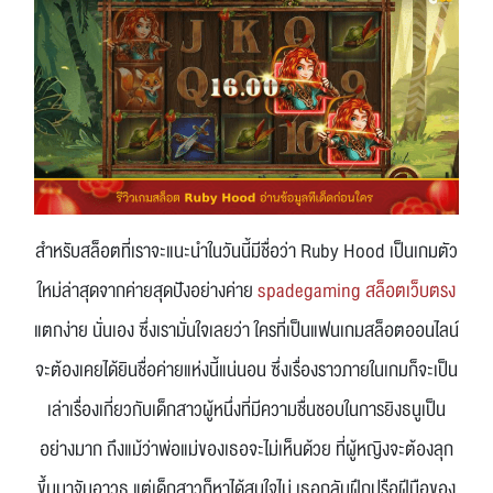
สำหรับสล็อตที่เราจะแนะนำในวันนี้มีชื่อว่า Ruby Hood เป็นเกมตัว
ใหม่ล่าสุดจากค่ายสุดปังอย่างค่าย
spadegaming สล็อตเว็บตรง
แตกง่าย นั่นเอง ซึ่งเรามั่นใจเลยว่า ใครที่เป็นแฟนเกมสล็อตออนไลน์
จะต้องเคยได้ยินชื่อค่ายแห่งนี้แน่นอน ซึ่งเรื่องราวภายในเกมก็จะเป็น
เล่าเรื่องเกี่ยวกับเด็กสาวผู้หนึ่งที่มีความชื่นชอบในการยิงธนูเป็น
อย่างมาก ถึงแม้ว่าพ่อแม่ของเธอจะไม่เห็นด้วย ที่ผู้หญิงจะต้องลุก
ขึ้นมาจับอาวุธ แต่เด็กสาวก็หาได้สนใจไม่ เธอกลับฝึกปรือฝีมือของ