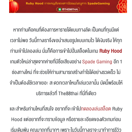
หากท่านคือคนที่ต้องการหารายได้แบบทางลัด เป็นคนที่ทุนมีแต่
เวลาไม่พอ วันนี้ทางเราจึงขอนำเสนอรูปแบบเกมไว ได้เงินจริง ให้ทุก
ท่านเข้าไปลองเล่น นั่นก็คือการเข้าไปปั่นสล็อตในเกม
Ruby Hood
เกมตัวใหม่ล่าสุดจากค่ายที่มีชื่อเสียงอย่าง
Spade Gaming
อีก 1
ช่องทางใหม่ ที่จะช่วยให้ท่านสามารถสร้างกำไรได้อย่างรวดเร็ว ไม่
จำเป็นต้องใช้เวลาเยอะ สะดวกเวลาไหนก็เล่นเวลานั้น บัดนี้พร้อมให้
บริการแล้วที่ The88thai ที่นี่ที่เดียว
และสำหรับท่านไหนที่สนใจ อยากที่จะเข้าไป
ทดลองเล่นสล็อต
Ruby
Hood แต่อยากที่จะทราบข้อมูล หรือรายละเอียดของตัวเกมก่อน
เริ่มเดิมพัน คุณมาถูกที่มากๆ เพราะในวันนี้ทางเราจะมาทำการรีวิว