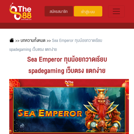
สมัครสมาชิก
เข้าสู่ระบบ
>>
บทความทั้งหมด
>>
Sea Emperor ทุนน้อยกวาดเรียบ
spadegaming เว็บตรง แตกง่าย
Sea Emperor ทุนน้อยกวาดเรียบ
spadegaming เว็บตรง แตกง่าย