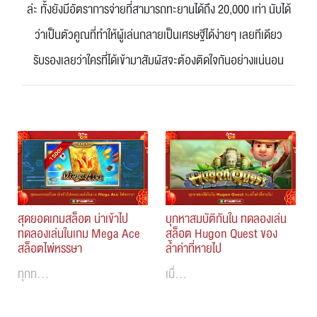
ล่ะ ทั้งยังมีอัตราการจ่ายที่สามารถทะยานได้ถึง 20,000 เท่า นับได้
ว่าเป็นตัวคูณที่ทำให้ผู้เล่นกลายเป็นเศรษฐีได้ง่ายๆ เลยทีเดียว
รับรองเลยว่าใครที่ได้เข้ามาสัมผัสจะต้องติดใจกันอย่างแน่นอน
สุดยอดเกมสล็อต น่าเข้าไป
บุกหาสมบัติกันใน ทดลองเล่น
ทดลองเล่นในเกม Mega Ace
สล็อต Hugon Quest ของ
สล็อตไพ่หรรษา
ล้ำค่าที่หายไป
ทุกท…
เมื่…