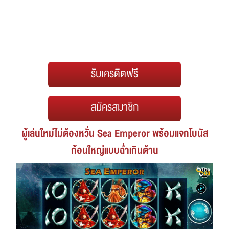
รับเครดิตฟรี
สมัครสมาชิก
ผู้เล่นใหม่ไม่ต้องหวั่น Sea Emperor พร้อมแจกโบนัส
ก้อนใหญ่แบบฉ่ำเกินต้าน