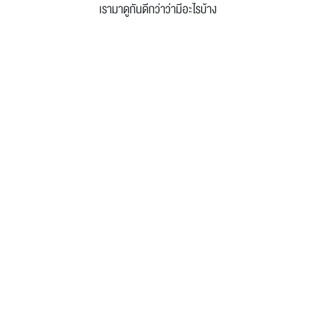
เรามาดูกันดีกว่าว่ามีอะไรบ้าง