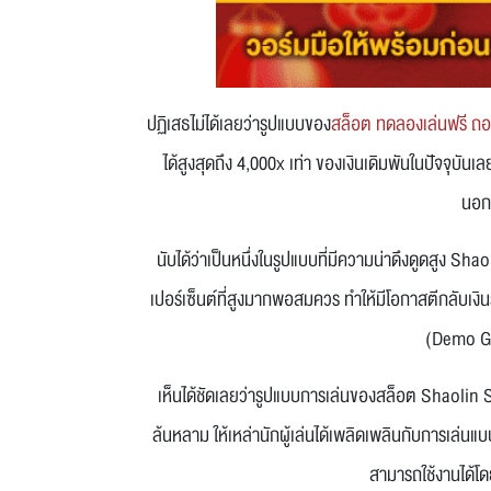
ปฏิเสธไม่ได้เลยว่ารูปแบบของ
สล็อต ทดลองเล่นฟรี ถอ
ได้สูงสุดถึง 4,000x เท่า ของเงินเดิมพันในปัจจุบ
นอกจ
นับได้ว่าเป็นหนึ่งในรูปแบบที่มีความน่าดึงดูดสูง S
เปอร์เซ็นต์ที่สูงมากพอสมควร ทำให้มีโอกาสตีกลับเงิ
(Demo Gam
เห็นได้ชัดเลยว่ารูปแบบการเล่นของสล็อต Shaolin So
ล้นหลาม ให้เหล่านักผู้เล่นได้เพลิดเพลินกับการเล่นแบ
สามารถใช้งานได้โด