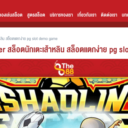
องเล่นสล็อต
สูตรสล็อต
บริการของเรา
เกี่ยวกับเรา
ติดต่อเรา
บท
าหลิน สล็อตแตกง่าย pg slot demo game
r สล็อตนักเตะเส้าหลิน สล็อตแตกง่าย pg 