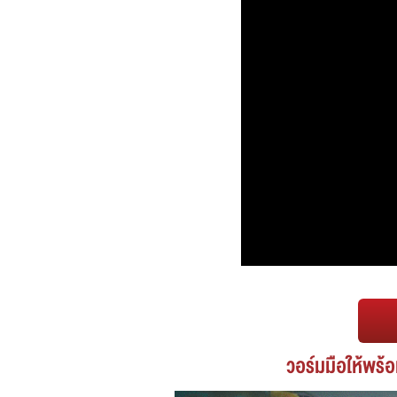
วอร์มมือให้พร้