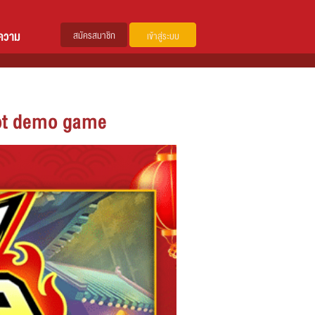
ความ
สมัครสมาชิก
เข้าสู่ระบบ
slot demo game