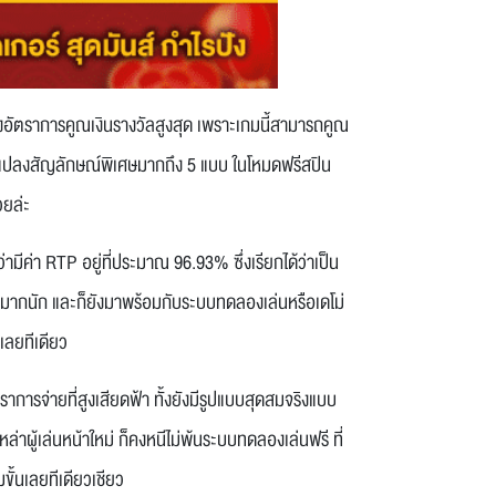
งอัตราการคูณเงินรางวัลสูงสุด เพราะเกมนี้สามารถคูณ
ีการแปลงสัญลักษณ์พิเศษมากถึง 5 แบบ ในโหมดฟรีสปิน
วยล่ะ
มีค่า RTP อยู่ที่ประมาณ 96.93% ซึ่งเรียกได้ว่าเป็น
ิยมมากนัก และก็ยังมาพร้อมกับระบบทดลองเล่นหรือเดโม่
เลยทีเดียว
การจ่ายที่สูงเสียดฟ้า ทั้งยังมีรูปแบบสุดสมจริงแบบ
ล่าผู้เล่นหน้าใหม่ ก็คงหนีไม่พ้นระบบทดลองเล่นฟรี ที่
ั้นเลยทีเดียวเชียว