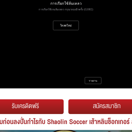
รับเครดิตฟรี
สมัครสมาชิก
อมก่อนลงปั่นกำไรกับ Shaolin Soccer เส้าหลินช็อกเกอร์ ส