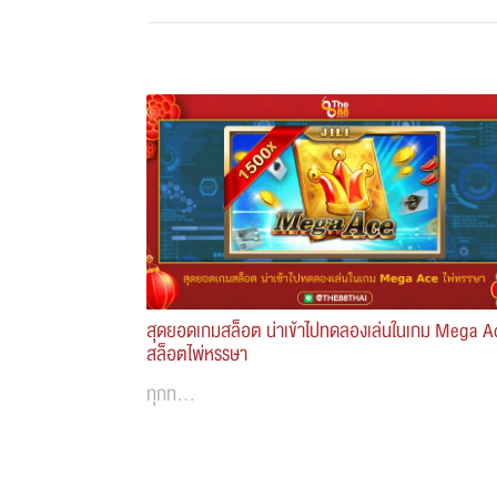
สุดยอดเกมสล็อต น่าเข้าไปทดลองเล่นในเกม Mega A
สล็อตไพ่หรรษา
ทุกท…