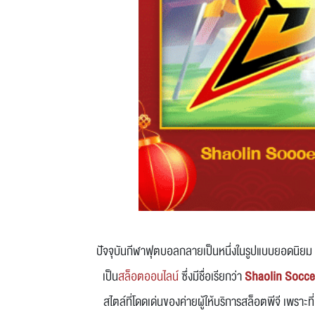
ปัจจุบันกีฬาฟุตบอลกลายเป็นหนึ่งในรูปแบบยอดนิยม เพ
เป็น
สล็อตออนไลน์
ซึ่งมีชื่อเรียกว่า
Shaolin Socce
สไตล์ที่โดดเด่นของค่ายผู้ให้บริการสล็อตพีจี เพราะท