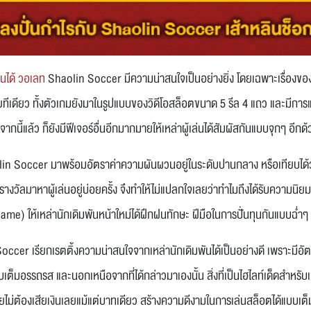
นได้ วอเลท
Shaolin Soccer มีความน่าสนใจเป็นอย่างยิ่ง โดยเฉพาะเรื่องขอ
ันเลยทีเดียว ทั้งตัวเกมยังมาในรูปแบบของวิดีโอสล็อตขนาด 5 รีล 4 แถว และม
ากนี้แล้ว ก็ยังมีฟีเจอร์อื่นอีกมากมายให้เหล่าผู้เล่นได้สัมผัสกันแบบจุกๆ อีกด้
haolin Soccer มาพร้อมอัตราค่าความผันผวนอยู่ในระดับปานกลาง หรือเทียบได้ว่า
นรางวัลมาหาผู้เล่นอยู่บ่อยครั้ง จึงทำให้ไม่แปลกใจเลยว่าทำไมถึงได้รับความน
e) ให้เหล่านักเดิมพันหน้าใหม่ได้ฝึกฝนทักษะ ฝีมือในการปั่นทุนกันแบบฉ่ำๆ 
ccer เรียกเรตติ้งความน่าสนใจจากเหล่านักเดิมพันได้เป็นอย่างดี เพราะมีอัตรา
บเต็มอรรถรส และนอกเหนือจากที่ได้กล่าวมาเองนั้น สิ่งที่เป็นไฮไลท์เด็ดสำหรับเห
ยไม่ต้องเสียเงินเลยแม้แต่บาทเดียว สร้างความดีงามในการเล่นสล็อตได้แบบเต็มข