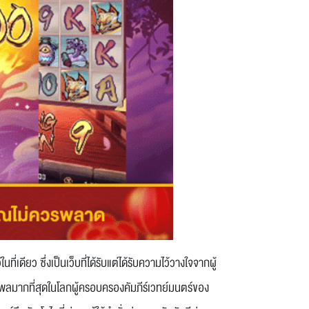
่เดียว ซึ่งเป็นเว็บที่ได้รับแต่ได้รับความไว้วางใจจากผู้
ธิพลมากที่สุดในโลกผู้ครอบครองคัมภีร์เวทย์มนตร์ของ