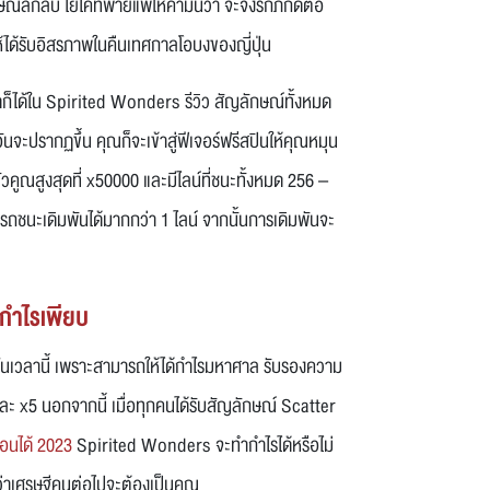
์ลึกลับ โยไคที่พ่ายแพ้ให้คำมั่นว่า จะจงรักภักดีต่อ
ให้ได้รับอิสรภาพในคืนเทศกาลโอบงของญี่ปุ่น
ใดก็ได้ใน Spirited Wonders รีวิว สัญลักษณ์ทั้งหมด
ะปรากฏขึ้น คุณก็จะเข้าสู่ฟีเจอร์ฟรีสปินให้คุณหมุน
ตัวคูณสูงสุดที่ x50000 และมีไลน์ที่ชนะทั้งหมด 256 –
รถชนะเดิมพันได้มากกว่า 1 ไลน์ จากนั้นการเดิมพันจะ
กำไรเพียบ
สุดในเวลานี้ เพราะสามารถให้ได้กำไรมหาศาล รับรองความ
และ x5 นอกจากนี้ เมื่อทุกคนได้รับสัญลักษณ์ Scatter
อนได้ 2023
Spirited Wonders จะทำกำไรได้หรือไม่
ว่าเศรษฐีคนต่อไปจะต้องเป็นคุณ