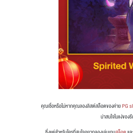
คุณเชื่อหรือไม่หากคุณลองลิสต์สล็อตของค่าย
PG sl
น่าสนใจในแง่ของธี
ซึ่งแต่สำหรับใครที่สนใจอยากลองเล่นเกม
สล็อต
และ