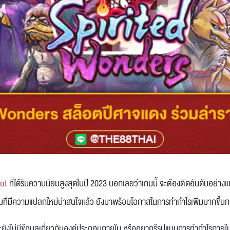
ot
ที่ได้รับความนิยมสูงสุดในปี 2023 บอกเลยว่าเกมนี้ จะต้องติดอันดับอย่า
มที่มีความแปลกใหม่น่าสนใจแล้ว ยังมาพร้อมโอกาสในการทำกำไรเพิ่มมากขึ้นกว
ยังไม่มีข้อมูลเกี่ยวกับองค์ประกอบภายใน หรืออยากรู้รูปแบบการทำกำไรภายใ