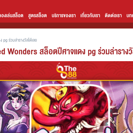
องเล่นสล็อต
สูตรสล็อต
บริการของเรา
เกี่ยวกับเรา
ติดต่อเรา
บท
 pg ร่วมล่ารางวัลได้เลย
ed Wonders สล็อตปีศาจแดง pg ร่วมล่ารางวั