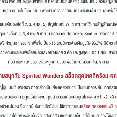
หล่านี้ เพื่อปกป้องผู้คนจากโยไค หรือผีที่ประทับตราไว้บนแผ่นหนัง ด้วยสัญลักษณ
ษย์อีก แต่มันไม่ใช่อย่างนั้น พวกเขากำลังวางแผนที่จะแย่งชิงอำนาจ และเพื่อ
เติมในแต่ละวงล้อที่ 2, 3, 4 และ 5) สัญลักษณ์ Wild สามารถใช้แทนสัญลักษณ์
งล้อที่ 2, 3, 4 และ 5 เท่านั้น นอกจากนี้สัญลักษณ์ Scatter มากกว่า 3 อันจ
ุนฟรี ตัวคูณการชนะจะเพิ่มขึ้นเป็น x15 โดยมีการจ่ายเงินสูงถึง 96.7% มีอัตรา
วา ตามแนวเดิมพันโดยมีตัวเลขอย่างน้อย 3 ตัว และสูงสุด 5 ตัว 1 สปิน สามา
ถือว่าชนะ และเงินรางวัลจะถูกคำนวณเพื่อให้ท่านได้รับกำไรมหาศาล
วามสนุกกับ Spirited Wonders สล็อตสุดโหดที่พร้อมแจก
ปุ่น บนเว็บของเรา ต่างกล่าวเป็นเสียงเดียวกันว่า เป็นเกมที่ควรเล่นมากที่
งช่วยเพิ่มอัตราการคูณได้อีกด้วย คุณสามารถเลือกตัวคูณได้ตั้งแต่ x1, x2, x3 
 อย่างแน่นอน ซึ่งหากผู้เล่นท่านใดยังไม่แน่ชัดว่าการเล่น
สล็อต ทดลองเล่นฟรี ถ
ของเราได้ อย่ารอช้ารีบเข้ามาสมัครสมาชิกกับทางเว็บเราได้เลย รับรองได้เลย