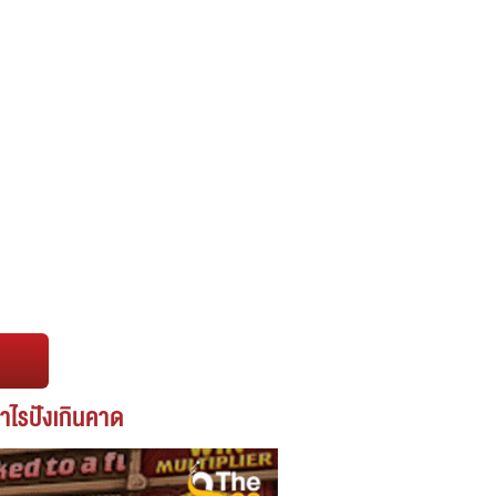
ำไรปังเกินคาด