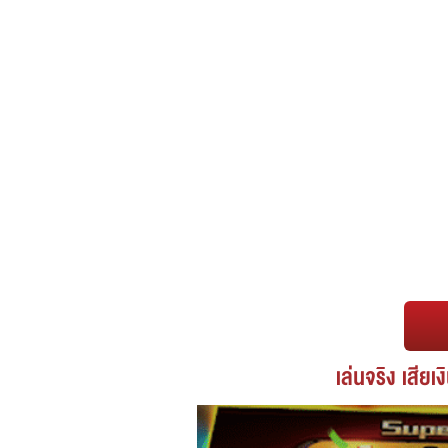
เล่นจริง เสีย