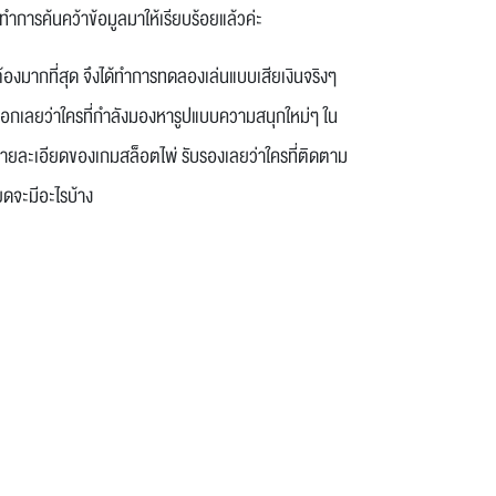
ด้ทำการค้นคว้าข้อมูลมาให้เรียบร้อยแล้วค่ะ
้องมากที่สุด จึงได้ทำการทดลองเล่นแบบเสียเงินจริงๆ
บอกเลยว่าใครที่กำลังมองหารูปแบบความสนุกใหม่ๆ ใน
ละรายละเอียดของเกมสล็อตไพ่ รับรองเลยว่าใครที่ติดตาม
ยดจะมีอะไรบ้าง