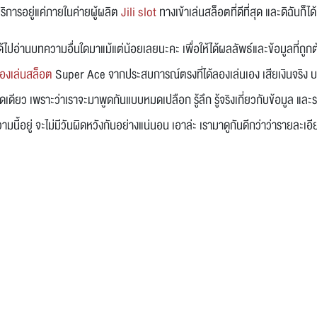
บริการอยู่แค่ภายในค่ายผู้ผลิต
Jili slot
ทางเข้าเล่นสล็อตที่ดีที่สุด และดิฉันก็ไ
้ไปอ่านบทความอื่นใดมาแม้แต่น้อยเลยนะคะ เพื่อให้ได้ผลลัพธ์และข้อมูลที่ถูกต
องเล่นสล็อต
Super Ace จากประสบการณ์ตรงที่ได้ลองเล่นเอง เสียเงินจริง 
เดียว เพราะว่าเราจะมาพูดกันแบบหมดเปลือก รู้ลึก รู้จริงเกี่ยวกับข้อมูล แ
ามนี้อยู่ จะไม่มีวันผิดหวังกันอย่างแน่นอน เอาล่ะ เรามาดูกันดีกว่าว่ารายละเอี