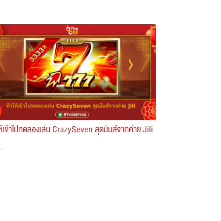
ให้เข้าไปทดลองเล่น CrazySeven สุดมันส์จากค่าย Jili
เ…