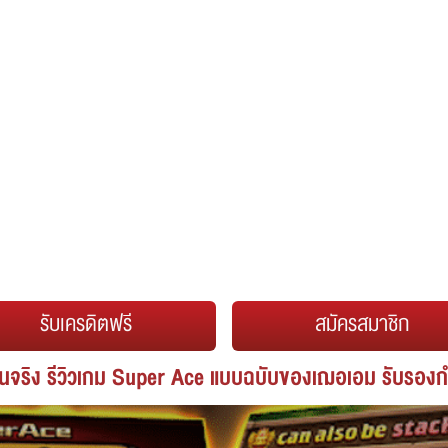
รับเครดิตฟรี
สมัครสมาชิก
เงินจริง รีวิวเกม Super Ace แบบฉบับของเฌอเอม รับรองก