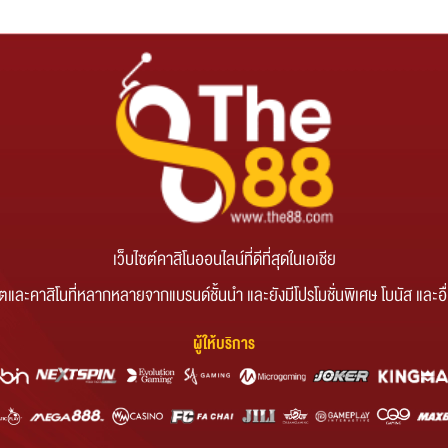
เว็บไซต์คาสิโนออนไลน์ที่ดีที่สุดในเอเชีย
และคาสิโนที่หลากหลายจากแบรนด์ชั้นนำ และยังมีโปรโมชั่นพิเศษ โบนัส และอ
ผู้ให้บริการ