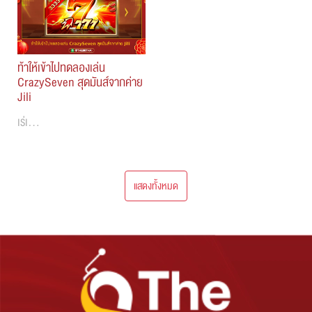
ท้าให้เข้าไปทดลองเล่น
CrazySeven สุดมันส์จากค่าย
Jili
เร่เ…
แสดงทั้งหมด