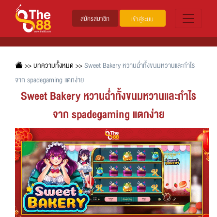
สมัครสมาชิก
เข้าสู่ระบบ
>>
บทความทั้งหมด
>>
Sweet Bakery หวานฉ่ำทั้งขนมหวานและกำไร
จาก spadegaming แตกง่าย
Sweet Bakery หวานฉ่ำทั้งขนมหวานและกำไร
จาก spadegaming แตกง่าย