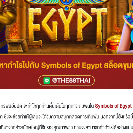
มทรัพย์อียิปต์ จะทำให้ทุกท่านตื่นเต้นในทุกการเดิมพันใน
Symbols of Egypt
ก ซึ่งจะช่วยทำให้ผู้เล่นจะได้รับความสนุกตลอดการเดิมพัน นอกจากนี้ยังหรื
่นที่มาจากค่ายยักษ์ใหญ่ที่รับรองคุณภาพว่า ท่านจะสามารถทำกำไรได้อย่างแน่