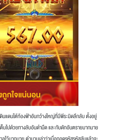
ดนใต้ท้องฟ้าอันกว้างใหญ่ที่มีพีระมิดลึกลับ ตั้งอยู่
ันเต็มไปด้วยทางลับอันดำมืด และกับดักอันตรายมากมาย
าศาลไว้มากมาย ตำนานเล่าว่าเมื่อถอดรหัสรหัสลับแล้วจะ