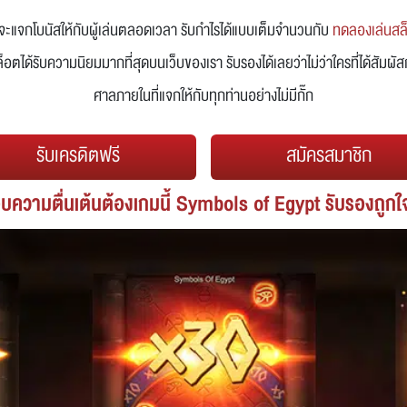
จะแจกโบนัสให้กับผู้เล่นตลอดเวลา รับกำไรได้แบบเต็มจำนวนกับ
ทดลองเล่นสล
กสล็อตได้รับความนิยมมากที่สุดบนเว็บของเรา รับรองได้เลยว่าไม่ว่าใครที่ได้ส
ศาลภายในที่แจกให้กับทุกท่านอย่างไม่มีกั๊ก
รับเครดิตฟรี
สมัครสมาชิก
อบความตื่นเต้นต้องเกมนี้ Symbols of Egypt รับรองถูก