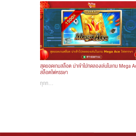
สุดยอดเกมสล็อต น่าเข้าไปทดลองเล่นในเกม Mega A
สล็อตไพ่หรรษา
ทุกท…