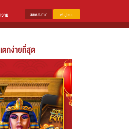
ความ
สมัครสมาชิก
เข้าสู่ระบบ
ตกง่ายที่สุด