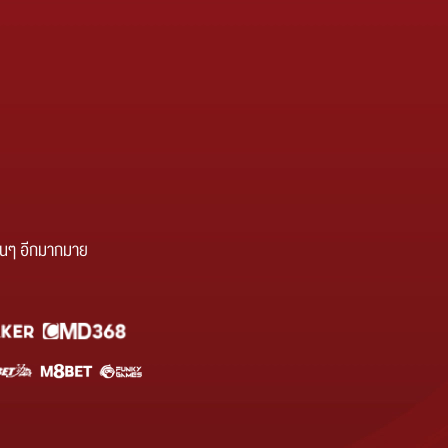
ื่นๆ อีกมากมาย