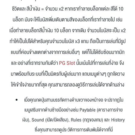
ชีวิตและสีน้ำเงิน = จำนวน x2 หากเราทำลายบล็อกแต่ละสีได้ 10
บล็อก มันจะให้โบนัสเพิ่มเติมตามสีของบล็อกที่เราทำลายไป เช่น
เมื่อทำลายบล็อกสีน้ำเงิน 10 บล็อก จากเดิม จำนวนโบนัสจะเป็น x2
ทำให้เป็นไปได้สำหรับคุณจำนวนโบนัส x3 แทน ถือเป็นการเล่นที่มีรูป
แบบที่ค่อนข้างแตกต่างจากการเล่นอื่นๆ แต่ก็ไม่ได้ซับซ้อนมากนัก
และอย่างที่เราทราบกันดีว่า
PG Slot
นั้นเน้นไปที่การเล่นที่ง่าย จึง
มาพร้อมกับระบบที่เป็นมิตรกับผู้เล่นมาก แถบเมนูต่างๆ ถูกจัดวาง
ให้เข้าใจง่ายมากที่สุด คุณสามารถลองดูวิธีการเล่นได้จากด้านล่าง
เมื่อคุณกดปุ่มสามบรรทัดทางด้านขวาของหน้าจอ จะปรากฏใน
เมนูเสริมจากด้านซ้ายมืออย่างเช่น Paytable (ตารางการจ่าย
เงิน), Sound (เปิด/ปิดเสียง), Rules (กฎของเกม) และ History
ซึ่งคุณสามารถดูประวัติการการเดิมพันได้จากที่นี่