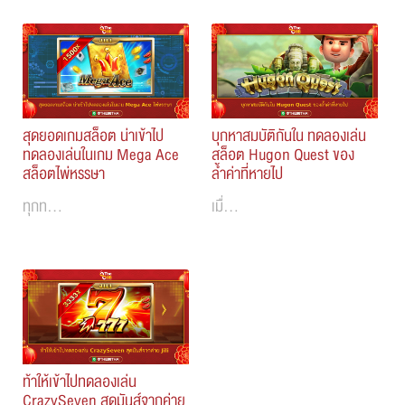
สุดยอดเกมสล็อต น่าเข้าไป
บุกหาสมบัติกันใน ทดลองเล่น
ทดลองเล่นในเกม Mega Ace
สล็อต Hugon Quest ของ
สล็อตไพ่หรรษา
ล้ำค่าที่หายไป
ทุกท…
เมื่…
ท้าให้เข้าไปทดลองเล่น
CrazySeven สุดมันส์จากค่าย