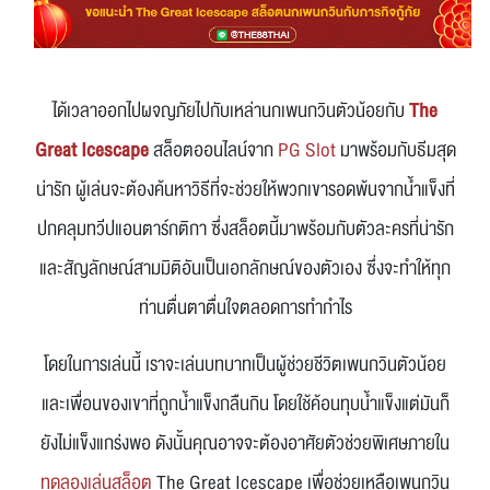
ได้เวลาออกไปผจญภัยไปกับเหล่านกเพนกวินตัวน้อยกับ
The
Great Icescape
สล็อตออนไลน์จาก
PG Slot
มาพร้อมกับธีมสุด
น่ารัก ผู้เล่นจะต้องค้นหาวิธีที่จะช่วยให้พวกเขารอดพ้นจากน้ำแข็งที่
ปกคลุมทวีปแอนตาร์กติกา ซึ่งสล็อตนี้มาพร้อมกับตัวละครที่น่ารัก
และสัญลักษณ์สามมิติอันเป็นเอกลักษณ์ของตัวเอง ซึ่งจะทำให้ทุก
ท่านตื่นตาตื่นใจตลอดการทำกำไร
โดยในการเล่นนี้ เราจะเล่นบทบาทเป็นผู้ช่วยชีวิตเพนกวินตัวน้อย
และเพื่อนของเขาที่ถูกน้ำแข็งกลืนกิน โดยใช้ค้อนทุบน้ำแข็งแต่มันก็
ยังไม่แข็งแกร่งพอ ดังนั้นคุณอาจจะต้องอาศัยตัวช่วยพิเศษภายใน
ทดลองเล่นสล็อต
The Great Icescape เพื่อช่วยเหลือเพนกวิน