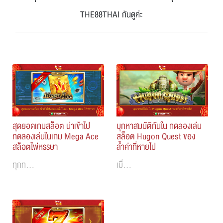
THE88THAI กันดูค่ะ
สุดยอดเกมสล็อต น่าเข้าไป
บุกหาสมบัติกันใน ทดลองเล่น
ทดลองเล่นในเกม Mega Ace
สล็อต Hugon Quest ของ
สล็อตไพ่หรรษา
ล้ำค่าที่หายไป
ทุกท…
เมื่…