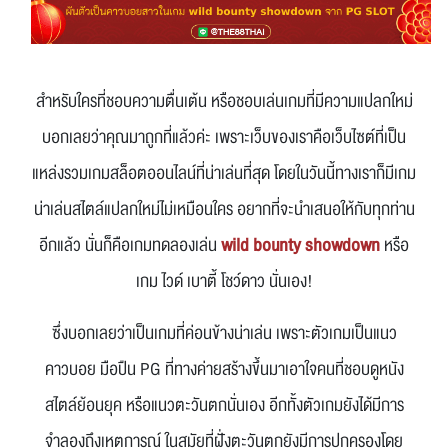
สำหรับใครที่ชอบความตื่นเต้น หรือชอบเล่นเกมที่มีความแปลกใหม่
บอกเลยว่าคุณมาถูกที่แล้วค่ะ เพราะเว็บของเราคือเว็บไซต์ที่เป็น
แหล่งรวมเกมสล็อตออนไลน์ที่น่าเล่นที่สุด โดยในวันนี้ทางเราก็มีเกม
น่าเล่นสไตล์แปลกใหม่ไม่เหมือนใคร อยากที่จะนำเสนอให้กับทุกท่าน
อีกแล้ว นั่นก็คือเกมทดลองเล่น
wild bounty showdown
หรือ
เกม ไวด์ เบาตี้ โชว์ดาว นั่นเอง!
ซึ่งบอกเลยว่าเป็นเกมที่ค่อนข้างน่าเล่น เพราะตัวเกมเป็นแนว
คาวบอย มือปืน PG ที่ทางค่ายสร้างขึ้นมาเอาใจคนที่ชอบดูหนัง
สไตล์ย้อนยุค หรือแนวตะวันตกนั่นเอง อีกทั้งตัวเกมยังได้มีการ
จำลองถึงเหตุการณ์ ในสมัยที่ฝั่งตะวันตกยังมีการปกครองโดย