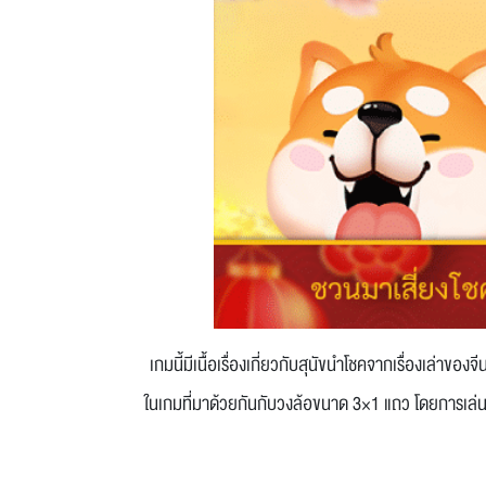
เกมนี้มีเนื้อเรื่องเกี่ยวกับสุนัขนำโชคจากเรื่องเล่าข
ในเกมที่มาด้วยกันกับวงล้อขนาด 3×1 แถว โดยการเล่นนี้จ