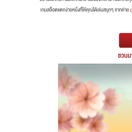
เกมสล็อตแตกง่ายหนึ่งที่ให้คุณได้เล่นสนุกๆ จากค่าย
ชวนมา