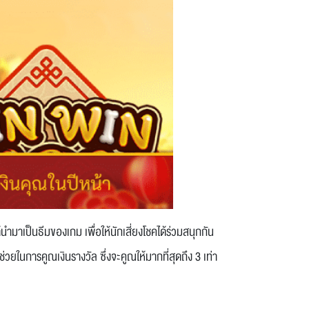
้นำมาเป็นธีมของเกม เพื่อให้นักเสี่ยงโชคได้ร่วมสนุกกัน
่วยในการคูณเงินรางวัล ซึ่งจะคูณให้มากที่สุดถึง 3 เท่า