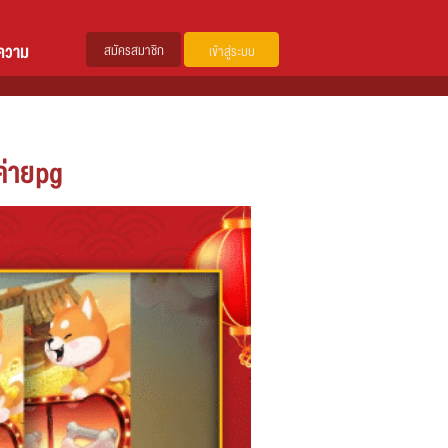
ความ
สมัครสมาชิก
เข้าสู่ระบบ
ค่ายpg