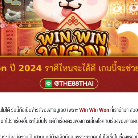
่ได้ วันนี้ถือเป็นข่าวดีของสายมูเลย เพราะ
Win Win Won
ที่เรานำมาเสนอใ
ไปว่าเรื่องอื่นเราไม่มั่นใจ แต่ถ้าเรื่องดวงของการเสี่ยงโชคกับเรื่องของการเง
ุณจะต้องมีความเป็นสายมูอยู่บ้างเล็กน้อย เพราะหากคุณไม่ได้เชื่อในเรื่องเหล่าน