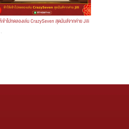
ให้เข้าไปทดลองเล่น CrazySeven สุดมันส์จากค่าย Jili
เ…