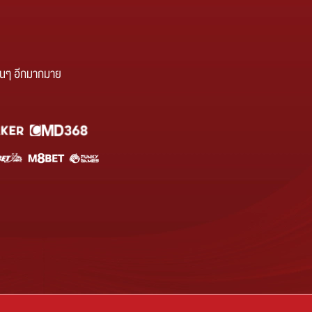
ื่นๆ อีกมากมาย