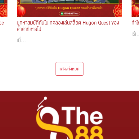
ce
บุกหาสมบัติกันใน ทดลองเล่นสล็อต Hugon Quest ของ
ท้า
ล้ำค่าที่หายไป
เร่
เมื่…
แสดงทั้งหมด