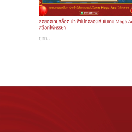
สุดยอดเกมสล็อต น่าเข้าไปทดลองเล่นในเกม Mega A
สล็อตไพ่หรรษา
ทุกท…