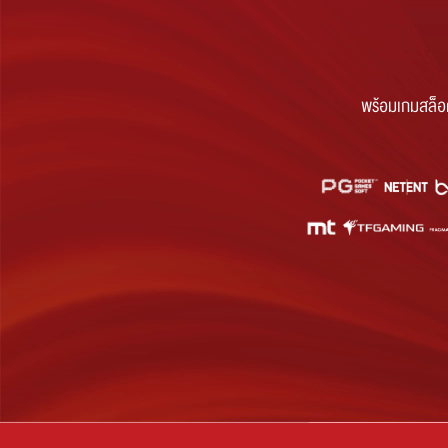
พร้อมเกมสล็อต