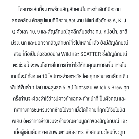
โดยการเล่นนี้จะมาพร้อมสัญลักษณ์ในการทำเงินที่มีความ
สอดคล้อง ด้วยรูปแบบที่มีความสวยงาม ได้แก่ ตัวอักษร A, K, J,
Q ตัวเลข 10, 9 และสัญลักษณ์สุดลึกลับอย่าง กบ, หม้อน้ำ, ยาสี
ม่วง, นก และนอกจากสัญลักษณ์ทั่วไปเหล่านี้แล้ว ยังมีสัญลักษณ์
เสริมที่ถือเป็นตัวช่วยอย่าง Wild และ SCATTER ซึ่งสัญลักษณ์
ตัวช่วยนี้ จะเพิ่มโอกาสในการทำกำไรให้กับคุณมากยิ่งขึ้น ภายใน
เกมนี้จะมีทั้งหมด 10 ไลน์การจ่ายรางวัล โดยคุณสามารถเลือกเดิม
พันได้ขั้นต่ำ 1 ไลน์ และสูงสุด 5 ไลน์ ในการเล่น Witch’s Brew ทุก
ครั้งท่านจะต้องจำไว้ว่ารูปดาวห้าแฉกจะทำหน้าที่เป็นตัวคูณ และ
ทิศทางการชนะเริ่มจากซ้ายไปขวา เมื่อใดก็ตามที่คุณได้รับโบนัส
พิเศษ อัตราการจ่ายเงินจะคำนวณตามมูลค่าของสัญลักษณ์ และ
เมื่อผู้เล่นเลือกวางเดิมพันตามต้องการแล้วลักษณะไลน์ก็จะถูก